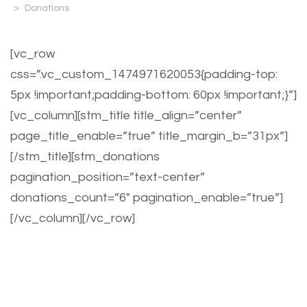
>
Donations
[vc_row
css=”.vc_custom_1474971620053{padding-top:
5px !important;padding-bottom: 60px !important;}”]
[vc_column][stm_title title_align=”center”
page_title_enable=”true” title_margin_b=”31px”]
[/stm_title][stm_donations
pagination_position=”text-center”
donations_count=”6″ pagination_enable=”true”]
[/vc_column][/vc_row]